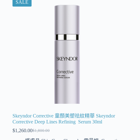
SALE
Skeyndor Corrective 童顏美塑祛紋精華 Skeyndor
Corrective Deep Lines Refining Serum 30ml
$
1,260.00
$
1,800.00