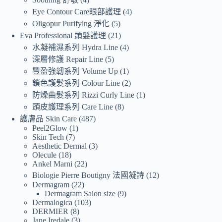
Eye Contour Care眼部護理
4
Oligopur Purifying 淨化
5
Eva Professional 頭髮護理
21
水凝補濕系列 Hydra Line
4
深層修護 Repair Line
5
豐盈強韌系列 Volume Up
1
鎖色護髮系列 Colour Line
2
防燥曲髮系列 Rizzi Curly Line
1
頭皮護理系列 Care Line
8
護膚品 Skin Care
487
Peel2Glow
1
Skin Tech
7
Aesthetic Dermal
3
Olecule
18
Ankel Marni
22
Biologie Pierre Boutigny 法國凝詩
12
Dermagram
22
Dermagram Salon size
9
Dermalogica
103
DERMIER
8
Jane Iredale
3