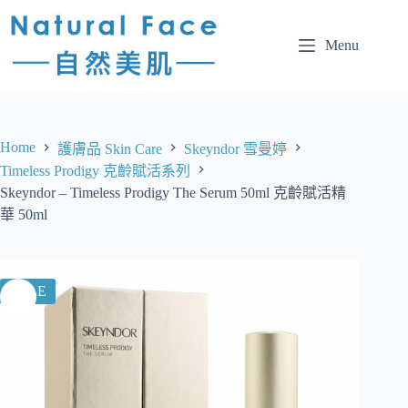
Menu
Home
護膚品 Skin Care
Skeyndor 雪曼婷
Timeless Prodigy 克齡賦活系列
Skeyndor – Timeless Prodigy The Serum 50ml 克齡賦活精
華 50ml
SALE