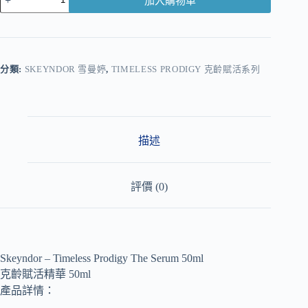
加入購物車
A
l
t
e
r
分類:
SKEYNDOR 雪曼婷
,
TIMELESS PRODIGY 克齡賦活系列
n
a
t
i
v
描述
e
:
評價 (0)
Skeyndor – Timeless Prodigy The Serum 50ml
克齡賦活精華 50ml
產品詳情：