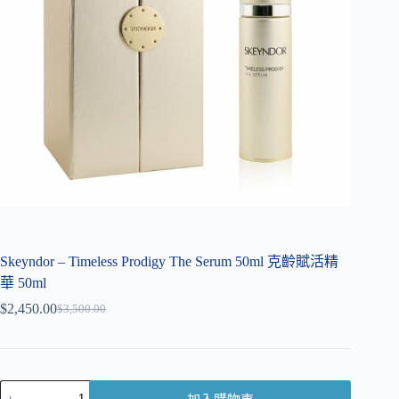
Skeyndor – Timeless Prodigy The Serum 50ml 克齡賦活精
華 50ml
$
2,450.00
$
3,500.00