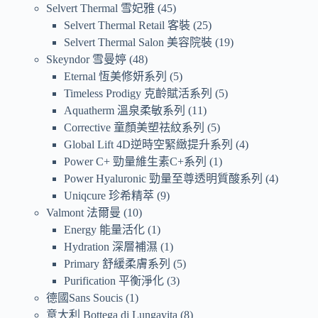
Selvert Thermal 雪妃雅
45
Selvert Thermal Retail 客裝
25
Selvert Thermal Salon 美容院裝
19
Skeyndor 雪曼婷
48
Eternal 恆美修妍系列
5
Timeless Prodigy 克齡賦活系列
5
Aquatherm 溫泉柔敏系列
11
Corrective 童顏美塑祛紋系列
5
Global Lift 4D逆時空緊緻提升系列
4
Power C+ 勁量維生素C+系列
1
Power Hyaluronic 勁量至尊透明質酸系列
4
Uniqcure 珍希精萃
9
Valmont 法爾曼
10
Energy 能量活化
1
Hydration 深層補濕
1
Primary 舒緩柔膚系列
5
Purification 平衡淨化
3
德國Sans Soucis
1
意大利 Bottega di Lungavita
8