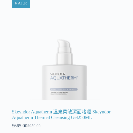
SALE
Skeyndor Aquatherm 溫泉柔敏潔面啫喱 Skeyndor
Aquatherm Thermal Cleansing Gel250ML
$
665.00
$
950.00