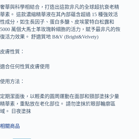
奢華與科學相結合，打造出這款非凡的全球超抗衰老精
華素。 這款濃縮精華液在其內部蘊含超過 15 種強效活
性成分，如生長因子、蛋白多醣、皮埃蒙特白松露和
5000 萬個大馬士革玫瑰幹細胞的活力，賦予最非凡的恢
復活力效果。 舒適質地 B&V (Bright&Velvety)
皮膚性質：
適合任何性質皮膚使用
使用方法：
定期潔面後，以輕柔的圓周運動在面部和頸部塗抹少量
精華素，重點放在老化部位。 請勿塗抹於眼部輪廓區
域。 日夜塗抹
相關商品