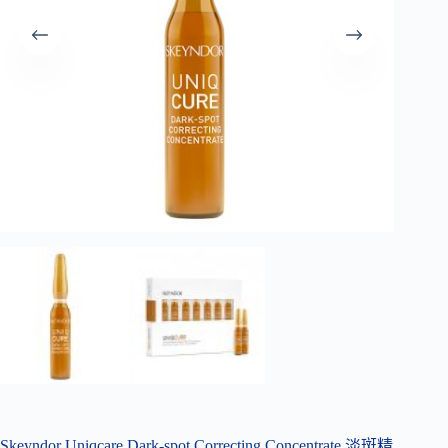
Skeyndor Uniqcare Dark-spot Correcting Concentrate 淡斑精