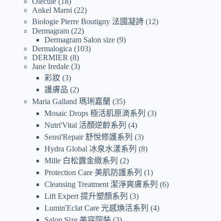
Olecule
18
Ankel Marni
22
Biologie Pierre Boutigny 法國凝詩
12
Dermagram
22
Dermagram Salon size
9
Dermalogica
103
DERMIER
8
Jane Iredale
3
彩妝
3
護膚品
2
Maria Galland 瑪琍嘉蘭
35
Mosaic Drops 極活肌原滴系列
3
Nutri'Vital 活顏逆齡系列
4
Sensi'Repair 舒悅修護系列
3
Hydra Global 冰泉水漾系列
8
Mille 白松露金緻系列
2
Protection Care 美肌防護系列
1
Cleansing Treatment 潔淨爽膚系列
6
Lift Expert 提升塑顏系列
3
Lumin'Eclat Care 光感煥活系列
4
Salon Size 美容院裝
3