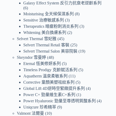
Galaxy Effect System 反引力抗衰老逆齡系列
6
Moisturising 全天候保濕系列
8
Sensitive 治療敏感系列
3
Therapeutics 暗瘡粉刺消炎系列
3
Whitening 美白換膚系列
2
Selvert Thermal 雪妃雅
45
Selvert Thermal Retail 客裝
25
Selvert Thermal Salon 美容院裝
19
Skeyndor 雪曼婷
48
Eternal 恆美修妍系列
5
Timeless Prodigy 克齡賦活系列
5
Aquatherm 溫泉柔敏系列
11
Corrective 童顏美塑祛紋系列
5
Global Lift 4D逆時空緊緻提升系列
4
Power C+ 勁量維生素C+系列
1
Power Hyaluronic 勁量至尊透明質酸系列
4
Uniqcure 珍希精萃
9
Valmont 法爾曼
10