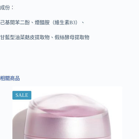
成份：
己基間苯二酚、煙醯胺（維生素B3）、
甘藍型油菜麩皮提取物、假絲酵母提取物
相關商品
SALE