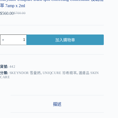
萃 7amp x 2ml
$
560.00
$
700.00
加入購物車
A
l
t
e
r
貨號:
442
n
分類:
SKEYNDOR 雪曼婷
,
UNIQCURE 珍希精萃
,
護膚品 SKIN
a
CARE
t
i
v
e
:
描述