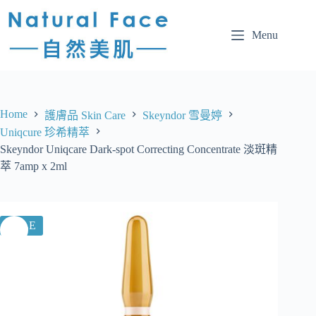
Menu
Home
護膚品 Skin Care
Skeyndor 雪曼婷
Uniqcure 珍希精萃
Skeyndor Uniqcare Dark-spot Correcting Concentrate 淡斑精
萃 7amp x 2ml
SALE