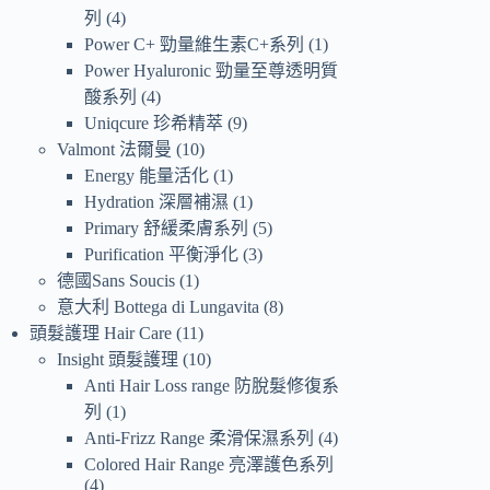
列
4
Power C+ 勁量維生素C+系列
1
Power Hyaluronic 勁量至尊透明質
酸系列
4
Uniqcure 珍希精萃
9
Valmont 法爾曼
10
Energy 能量活化
1
Hydration 深層補濕
1
Primary 舒緩柔膚系列
5
Purification 平衡淨化
3
德國Sans Soucis
1
意大利 Bottega di Lungavita
8
頭髮護理 Hair Care
11
Insight 頭髮護理
10
Anti Hair Loss range 防脫髮修復系
列
1
Anti-Frizz Range 柔滑保濕系列
4
Colored Hair Range 亮澤護色系列
4