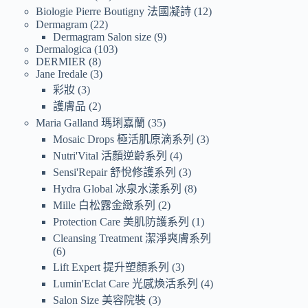
Biologie Pierre Boutigny 法國凝詩
12
Dermagram
22
Dermagram Salon size
9
Dermalogica
103
DERMIER
8
Jane Iredale
3
彩妝
3
護膚品
2
Maria Galland 瑪琍嘉蘭
35
Mosaic Drops 極活肌原滴系列
3
Nutri'Vital 活顏逆齡系列
4
Sensi'Repair 舒悅修護系列
3
Hydra Global 冰泉水漾系列
8
Mille 白松露金緻系列
2
Protection Care 美肌防護系列
1
Cleansing Treatment 潔淨爽膚系列
6
Lift Expert 提升塑顏系列
3
Lumin'Eclat Care 光感煥活系列
4
Salon Size 美容院裝
3