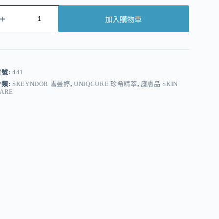
加入購物車
A
貨號:
441
分類:
SKEYNDOR 雪曼婷
,
UNIQCURE 珍希精萃
,
護膚品 SKIN
ARE