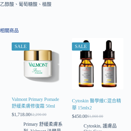
乙醇酸、葡萄糖酸、植酸
相關商品
SALE
SALE
Valmont Primary Pomade
Cytoskin 醫學維C混合精
舒緩柔膚修復霜 50ml
華 15mlx2
$
1,718.00
$
2,290.00
$
450.00
$
1,060.00
Primary 舒緩柔膚系
Cytoskin
,
護膚品