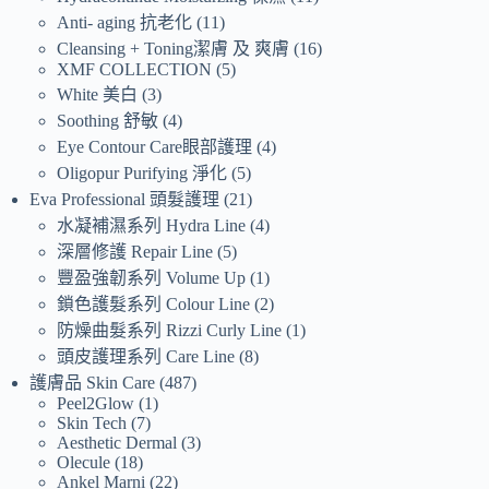
Anti- aging 抗老化
11
Cleansing + Toning潔膚 及 爽膚
16
XMF COLLECTION
5
White 美白
3
Soothing 舒敏
4
Eye Contour Care眼部護理
4
Oligopur Purifying 淨化
5
Eva Professional 頭髮護理
21
水凝補濕系列 Hydra Line
4
深層修護 Repair Line
5
豐盈強韌系列 Volume Up
1
鎖色護髮系列 Colour Line
2
防燥曲髮系列 Rizzi Curly Line
1
頭皮護理系列 Care Line
8
護膚品 Skin Care
487
Peel2Glow
1
Skin Tech
7
Aesthetic Dermal
3
Olecule
18
Ankel Marni
22