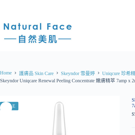
Home
護膚品 Skin Care
Skeyndor 雪曼婷
Uniqcure 珍希
Skeyndor Uniqcare Renewal Peeling Concentrate 嫩膚精萃 7amp x 2
S
7
SALE
$