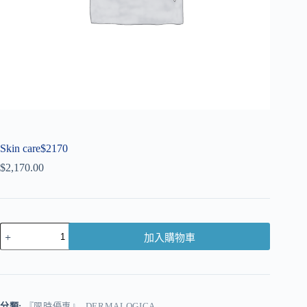
Skin care$2170
$
2,170.00
加入購物車
A
l
t
e
r
分類:
『限時優惠』
,
DERMALOGICA