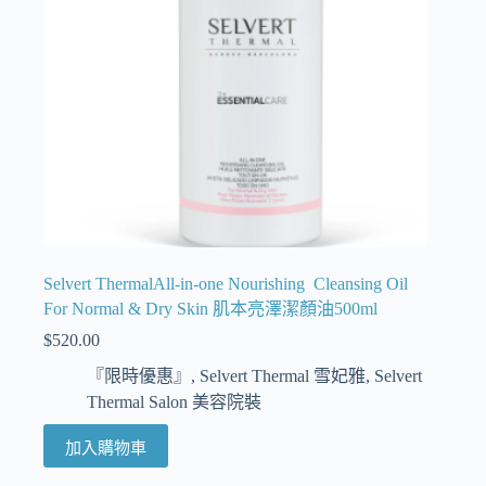
Selvert ThermalAll-in-one Nourishing Cleansing Oil
For Normal & Dry Skin 肌本亮澤潔顏油500ml
$
520.00
『限時優惠』
,
Selvert Thermal 雪妃雅
,
Selvert
Thermal Salon 美容院裝
加入購物車