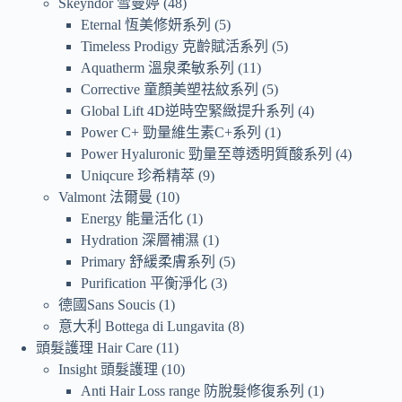
Skeyndor 雪曼婷
48
Eternal 恆美修妍系列
5
Timeless Prodigy 克齡賦活系列
5
Aquatherm 溫泉柔敏系列
11
Corrective 童顏美塑祛紋系列
5
Global Lift 4D逆時空緊緻提升系列
4
Power C+ 勁量維生素C+系列
1
Power Hyaluronic 勁量至尊透明質酸系列
4
Uniqcure 珍希精萃
9
Valmont 法爾曼
10
Energy 能量活化
1
Hydration 深層補濕
1
Primary 舒緩柔膚系列
5
Purification 平衡淨化
3
德國Sans Soucis
1
意大利 Bottega di Lungavita
8
頭髮護理 Hair Care
11
Insight 頭髮護理
10
Anti Hair Loss range 防脫髮修復系列
1