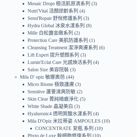
Mosaic Drops 極活肌原滴系列
3
Nutri'Vital 活顏逆齡系列
4
Sensi'Repair 舒悅修護系列
3
Hydra Global 冰泉水漾系列
8
Mille 白松露金緻系列
2
Protection Care 美肌防護系列
1
Cleansing Treatment 潔淨爽膚系列
6
Lift Expert 提升塑顏系列
3
Lumin'Eclat Care 光感煥活系列
4
Salon Size 美容院裝
3
Mila D' opiz 敏娜奧芭
44
Micro Biome 極致護膚
3
Sensitive 蘆薈清爽防敏
2
Skin Clear 菁純暗瘡淨化
5
White Shade 晶凝美白
3
Hyaluronic4 透明質酸水漾系列
4
Mila D'Opiz 米拉蒂姿 AMPOULES
10
CONCENTRATE 安瓶 系列
10
Phyto de Luxe 幹細胞修復系列
10