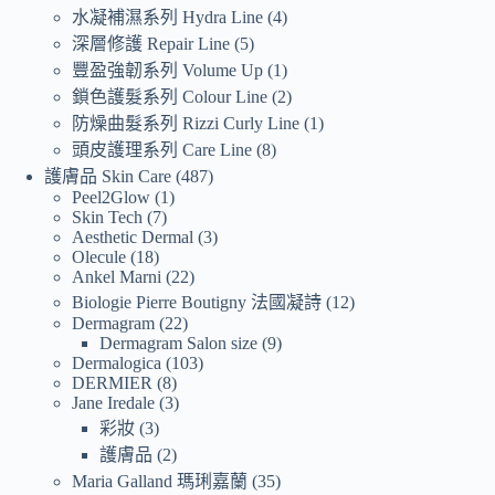
水凝補濕系列 Hydra Line
4
深層修護 Repair Line
5
豐盈強韌系列 Volume Up
1
鎖色護髮系列 Colour Line
2
防燥曲髮系列 Rizzi Curly Line
1
頭皮護理系列 Care Line
8
護膚品 Skin Care
487
Peel2Glow
1
Skin Tech
7
Aesthetic Dermal
3
Olecule
18
Ankel Marni
22
Biologie Pierre Boutigny 法國凝詩
12
Dermagram
22
Dermagram Salon size
9
Dermalogica
103
DERMIER
8
Jane Iredale
3
彩妝
3
護膚品
2
Maria Galland 瑪琍嘉蘭
35