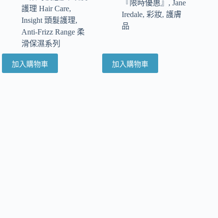
『限時優惠』
,
Jane
護理 Hair Care
,
Iredale
,
彩妝
,
護膚
Insight 頭髮護理
,
品
Anti-Frizz Range 柔
滑保濕系列
加入購物車
加入購物車