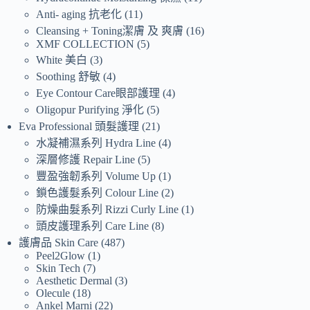
Anti- aging 抗老化
11
Cleansing + Toning潔膚 及 爽膚
16
XMF COLLECTION
5
White 美白
3
Soothing 舒敏
4
Eye Contour Care眼部護理
4
Oligopur Purifying 淨化
5
Eva Professional 頭髮護理
21
水凝補濕系列 Hydra Line
4
深層修護 Repair Line
5
豐盈強韌系列 Volume Up
1
鎖色護髮系列 Colour Line
2
防燥曲髮系列 Rizzi Curly Line
1
頭皮護理系列 Care Line
8
護膚品 Skin Care
487
Peel2Glow
1
Skin Tech
7
Aesthetic Dermal
3
Olecule
18
Ankel Marni
22