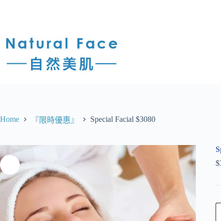
Home
Special Facial $3080
『限時優惠』
S
$