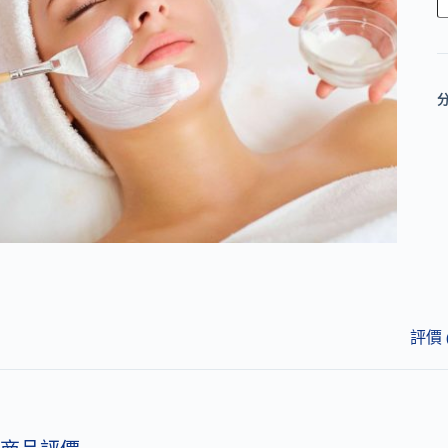
l
t
e
r
n
a
t
i
v
e
:
評價 (