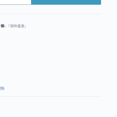
A
分類:
『限時優惠』
0)