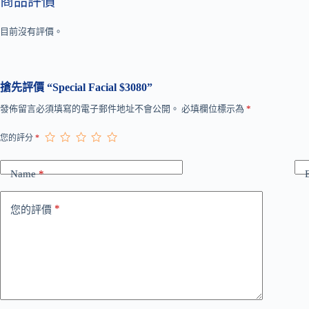
商品評價
目前沒有評價。
搶先評價 “Special Facial $3080”
A
發佈留言必須填寫的電子郵件地址不會公開。
必填欄位標示為
*
l
t
您的評分
*
e
r
n
Name
*
a
t
i
*
您的評價
v
e
: