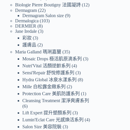
Biologie Pierre Boutigny 法國凝詩
12
Dermagram
22
Dermagram Salon size
9
Dermalogica
103
DERMIER
8
Jane Iredale
3
彩妝
3
護膚品
2
Maria Galland 瑪琍嘉蘭
35
Mosaic Drops 極活肌原滴系列
3
Nutri'Vital 活顏逆齡系列
4
Sensi'Repair 舒悅修護系列
3
Hydra Global 冰泉水漾系列
8
Mille 白松露金緻系列
2
Protection Care 美肌防護系列
1
Cleansing Treatment 潔淨爽膚系列
6
Lift Expert 提升塑顏系列
3
Lumin'Eclat Care 光感煥活系列
4
Salon Size 美容院裝
3