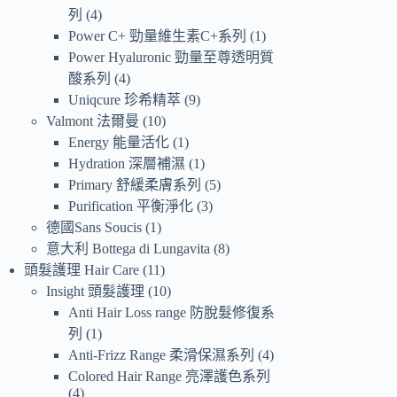
列
4
Power C+ 勁量維生素C+系列
1
Power Hyaluronic 勁量至尊透明質
酸系列
4
Uniqcure 珍希精萃
9
Valmont 法爾曼
10
Energy 能量活化
1
Hydration 深層補濕
1
Primary 舒緩柔膚系列
5
Purification 平衡淨化
3
德國Sans Soucis
1
意大利 Bottega di Lungavita
8
頭髮護理 Hair Care
11
Insight 頭髮護理
10
Anti Hair Loss range 防脫髮修復系
列
1
Anti-Frizz Range 柔滑保濕系列
4
Colored Hair Range 亮澤護色系列
4