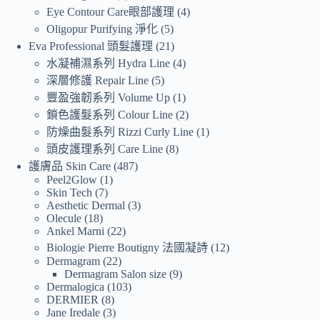
Eye Contour Care眼部護理
4
Oligopur Purifying 淨化
5
Eva Professional 頭髮護理
21
水凝補濕系列 Hydra Line
4
深層修護 Repair Line
5
豐盈強韌系列 Volume Up
1
鎖色護髮系列 Colour Line
2
防燥曲髮系列 Rizzi Curly Line
1
頭皮護理系列 Care Line
8
護膚品 Skin Care
487
Peel2Glow
1
Skin Tech
7
Aesthetic Dermal
3
Olecule
18
Ankel Marni
22
Biologie Pierre Boutigny 法國凝詩
12
Dermagram
22
Dermagram Salon size
9
Dermalogica
103
DERMIER
8
Jane Iredale
3