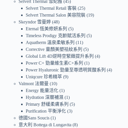
Selvert Thermal 雪妃雅
45
Selvert Thermal Retail 客裝
25
Selvert Thermal Salon 美容院裝
19
Skeyndor 雪曼婷
48
Eternal 恆美修妍系列
5
Timeless Prodigy 克齡賦活系列
5
Aquatherm 溫泉柔敏系列
11
Corrective 童顏美塑祛紋系列
5
Global Lift 4D逆時空緊緻提升系列
4
Power C+ 勁量維生素C+系列
1
Power Hyaluronic 勁量至尊透明質酸系列
4
Uniqcure 珍希精萃
9
Valmont 法爾曼
10
Energy 能量活化
1
Hydration 深層補濕
1
Primary 舒緩柔膚系列
5
Purification 平衡淨化
3
德國Sans Soucis
1
意大利 Bottega di Lungavita
8