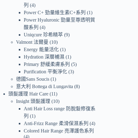
列
4
Power C+ 勁量維生素C+系列
1
Power Hyaluronic 勁量至尊透明質
酸系列
4
Uniqcure 珍希精萃
9
Valmont 法爾曼
10
Energy 能量活化
1
Hydration 深層補濕
1
Primary 舒緩柔膚系列
5
Purification 平衡淨化
3
德國Sans Soucis
1
意大利 Bottega di Lungavita
8
頭髮護理 Hair Care
11
Insight 頭髮護理
10
Anti Hair Loss range 防脫髮修復系
列
1
Anti-Frizz Range 柔滑保濕系列
4
Colored Hair Range 亮澤護色系列
4