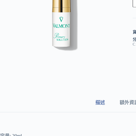
l
t
e
r
n
a
C
t
i
v
e
:
描述
額外資
容量: 20ml