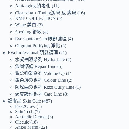
Anti- aging 抗老化
11
Cleansing + Toning潔膚 及 爽膚
16
XMF COLLECTION
5
White 美白
3
Soothing 舒敏
4
Eye Contour Care眼部護理
4
Oligopur Purifying 淨化
5
Eva Professional 頭髮護理
21
水凝補濕系列 Hydra Line
4
深層修護 Repair Line
5
豐盈強韌系列 Volume Up
1
鎖色護髮系列 Colour Line
2
防燥曲髮系列 Rizzi Curly Line
1
頭皮護理系列 Care Line
8
護膚品 Skin Care
487
Peel2Glow
1
Skin Tech
7
Aesthetic Dermal
3
Olecule
18
Ankel Marni
22