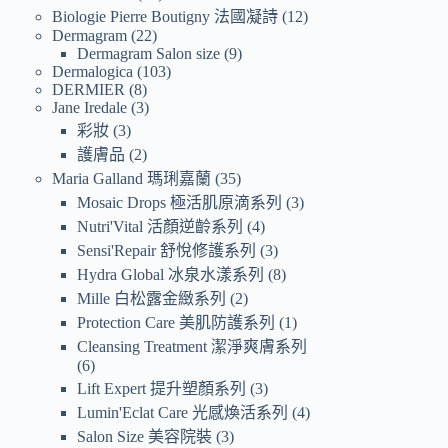
Biologie Pierre Boutigny 法國凝詩
12
Dermagram
22
Dermagram Salon size
9
Dermalogica
103
DERMIER
8
Jane Iredale
3
彩妝
3
護膚品
2
Maria Galland 瑪琍嘉蘭
35
Mosaic Drops 極活肌原滴系列
3
Nutri'Vital 活顏逆齡系列
4
Sensi'Repair 舒悅修護系列
3
Hydra Global 冰泉水漾系列
8
Mille 白松露金緻系列
2
Protection Care 美肌防護系列
1
Cleansing Treatment 潔淨爽膚系列
6
Lift Expert 提升塑顏系列
3
Lumin'Eclat Care 光感煥活系列
4
Salon Size 美容院裝
3