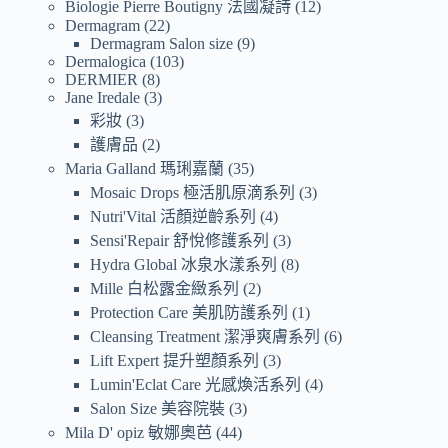
Biologie Pierre Boutigny 法國凝詩
12
Dermagram
22
Dermagram Salon size
9
Dermalogica
103
DERMIER
8
Jane Iredale
3
彩妝
3
護膚品
2
Maria Galland 瑪琍嘉蘭
35
Mosaic Drops 極活肌原滴系列
3
Nutri'Vital 活顏逆齡系列
4
Sensi'Repair 舒悅修護系列
3
Hydra Global 冰泉水漾系列
8
Mille 白松露金緻系列
2
Protection Care 美肌防護系列
1
Cleansing Treatment 潔淨爽膚系列
6
Lift Expert 提升塑顏系列
3
Lumin'Eclat Care 光感煥活系列
4
Salon Size 美容院裝
3
Mila D' opiz 敏娜奧芭
44