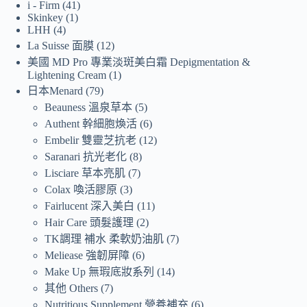
i - Firm
41
Skinkey
1
LHH
4
La Suisse 面膜
12
美國 MD Pro 專業淡斑美白霜 Depigmentation &
Lightening Cream
1
日本Menard
79
Beauness 溫泉草本
5
Authent 幹細胞煥活
6
Embelir 雙靈芝抗老
12
Saranari 抗光老化
8
Lisciare 草本亮肌
7
Colax 喚活膠原
3
Fairlucent 深入美白
11
Hair Care 頭髮護理
2
TK調理 補水 柔軟奶油肌
7
Meliease 強韌屏障
6
Make Up 無瑕底妝系列
14
其他 Others
7
Nutritious Supplement 營養補充
6