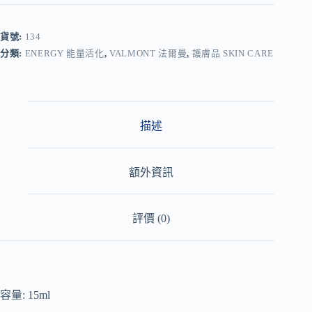
t
e
r
貨號:
134
n
分類:
ENERGY 能量活化
,
VALMONT 法爾曼
,
護膚品 SKIN CARE
a
t
i
v
e
:
描述
額外資訊
評價 (0)
容量: 15ml