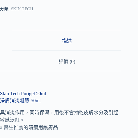
e
r
分類:
SKIN TECH
n
a
t
i
v
描述
e
:
評價 (0)
Skin Tech Purigel 50ml
淨膚消炎凝膠 50ml
具消炎作用，同時保濕，用後不會抽乾皮膚水分及引起
敏感泛紅。
# 醫生推薦的暗瘡用護膚品