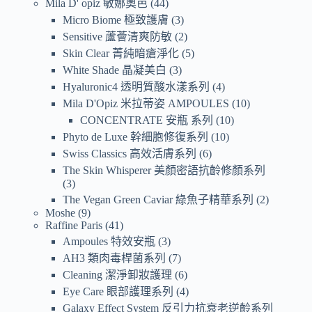
Mila D' opiz 敏娜奧芭
44
Micro Biome 極致護膚
3
Sensitive 蘆薈清爽防敏
2
Skin Clear 菁純暗瘡淨化
5
White Shade 晶凝美白
3
Hyaluronic4 透明質酸水漾系列
4
Mila D'Opiz 米拉蒂姿 AMPOULES
10
CONCENTRATE 安瓶 系列
10
Phyto de Luxe 幹細胞修復系列
10
Swiss Classics 高效活膚系列
6
The Skin Whisperer 美顏密語抗齡修顏系列
3
The Vegan Green Caviar 綠魚子精華系列
2
Moshe
9
Raffine Paris
41
Ampoules 特效安瓶
3
AH3 類肉毒桿菌系列
7
Cleaning 潔淨卸妝護理
6
Eye Care 眼部護理系列
4
Galaxy Effect System 反引力抗衰老逆齡系列