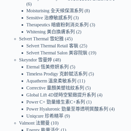
6
Moisturising 全天候保濕系列
8
Sensitive 治療敏感系列
3
Therapeutics 暗瘡粉刺消炎系列
3
Whitening 美白換膚系列
2
Selvert Thermal 雪妃雅
45
Selvert Thermal Retail 客裝
25
Selvert Thermal Salon 美容院裝
19
Skeyndor 雪曼婷
48
Eternal 恆美修妍系列
5
Timeless Prodigy 克齡賦活系列
5
Aquatherm 溫泉柔敏系列
11
Corrective 童顏美塑祛紋系列
5
Global Lift 4D逆時空緊緻提升系列
4
Power C+ 勁量維生素C+系列
1
Power Hyaluronic 勁量至尊透明質酸系列
4
Uniqcure 珍希精萃
9
Valmont 法爾曼
10
Energy 能量活化
1