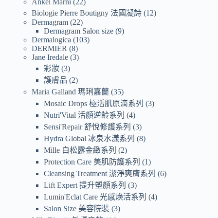
Ankel Marni
22
Biologie Pierre Boutigny 法國凝詩
12
Dermagram
22
Dermagram Salon size
9
Dermalogica
103
DERMIER
8
Jane Iredale
3
彩妝
3
護膚品
2
Maria Galland 瑪琍嘉蘭
35
Mosaic Drops 極活肌原滴系列
3
Nutri'Vital 活顏逆齡系列
4
Sensi'Repair 舒悅修護系列
3
Hydra Global 冰泉水漾系列
8
Mille 白松露金緻系列
2
Protection Care 美肌防護系列
1
Cleansing Treatment 潔淨爽膚系列
6
Lift Expert 提升塑顏系列
3
Lumin'Eclat Care 光感煥活系列
4
Salon Size 美容院裝
3